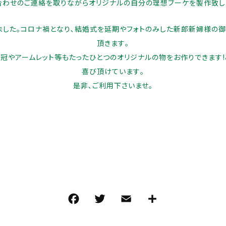
わせのご連絡を取りながらオリジナルの自分の理想ブーケを製作致し
その他
した｡コロナ禍となり､結婚式を延期やフォトのみした新郎新婦様の御
在庫あり
セ
頂きます｡
雑貨
冠やアームレット等もたったひとつのオリジナルの物をお作りできます!
喜び頂けています｡
是非､ご利用下さいませ｡