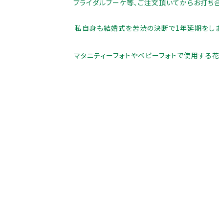
ブライダルブーケ等､ご注文頂いてからお打ち合
価格帯
注文履歴
私自身も結婚式を苦渋の決断で1年延期をしま
～
ご利用ガイド
マタニティーフォトやベビーフォトで使用する花
並び順
当店について
ブログ
よくある質問
プライバシーポリシー
特定商取引法に基づく表記
お問い合わせ