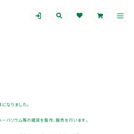
カテゴリー一覧
アレンジメント
る事になりました｡
ハーバリウム等の雑貨を製作､販売を行います｡