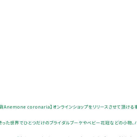
カテゴリー
ギフト
子カテゴリー
nemone coronaria】オンラインショップをリリースさせて頂け
を使った世界でひとつだけのブライダルブーケやベビー花冠などの小物､